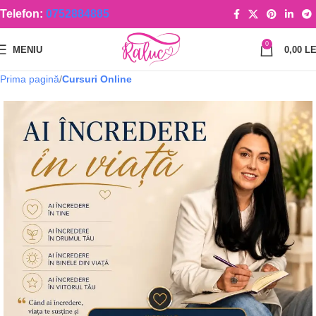
Telefon:
0752884885
0
MENIU
0,00
LE
Prima pagină
Cursuri Online