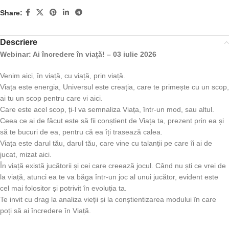
Share:
Descriere
Webinar: Ai încredere în viață! – 03 iulie 2026
Venim aici, în viață, cu viață, prin viață.
Viața este energia, Universul este creația, care te primește cu un scop,
ai tu un scop pentru care vi aici.
Care este acel scop, ți-l va semnaliza Viața, într-un mod, sau altul.
Ceea ce ai de făcut este să fii conștient de Viața ta, prezent prin ea și
să te bucuri de ea, pentru că ea îți trasează calea.
Viața este darul tău, darul tău, care vine cu talanții pe care îi ai de
jucat, mizat aici.
În viață există jucătorii și cei care creează jocul. Când nu ști ce vrei de
la viață, atunci ea te va băga într-un joc al unui jucător, evident este
cel mai folositor și potrivit în evoluția ta.
Te invit cu drag la analiza vieții și la conștientizarea modului în care
poți să ai încredere în Viață.