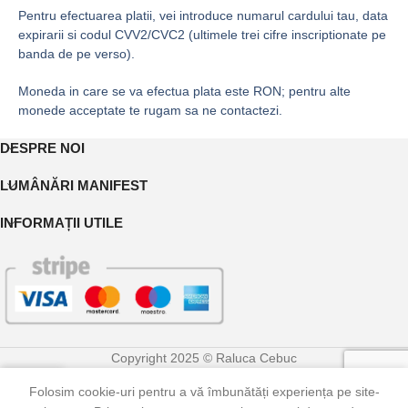
Pentru efectuarea platii, vei introduce numarul cardului tau, data
expirarii si codul CVV2/CVC2 (ultimele trei cifre inscriptionate pe
banda de pe verso).
Moneda in care se va efectua plata este RON; pentru alte
monede acceptate te rugam sa ne contactezi.
DESPRE NOI
LUMÂNĂRI MANIFEST
INFORMAȚII UTILE
Copyright 2025 © Raluca Cebuc
0
Folosim cookie-uri pentru a vă îmbunătăți experiența pe site-
Shop
Contul meu
Coș