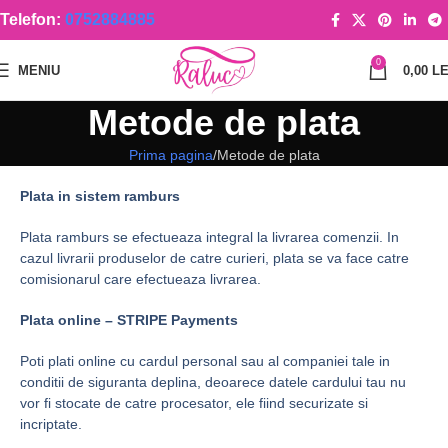
Telefon:
0752884885
0
MENIU
0,00
LE
Metode de plata
Prima pagina
Metode de plata
Plata in sistem ramburs
Plata ramburs se efectueaza integral la livrarea comenzii. In
cazul livrarii produselor de catre curieri, plata se va face catre
comisionarul care efectueaza livrarea.
Plata online – STRIPE Payments
Poti plati online cu cardul personal sau al companiei tale in
conditii de siguranta deplina, deoarece datele cardului tau nu
vor fi stocate de catre procesator, ele fiind securizate si
incriptate.