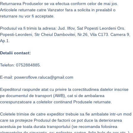
Returnarea Produselor se va efectua conform celor de mai jos.
Articolele returnate catre Vanzator fara a solicita in prealabil o
returnare nu vor fi acceptate.
Produsul va fi trimis la adresa: Jud. Ilfov, Sat Popesti Leordeni Ors.
Popesti-Leordeni, Str Cheiul Dambovitei, Nr.26, Vila C173. Camera 9,
Ap.1.
Detalii contact:
Telefon: 0752884885.
E-mail: poweroflove.raluca@gmail.com
Expeditorul raspunde atat cu privire la corectitudinea datelor inscrise
pe documentul de transport (AWB), cat si de ambalarea
corespunzatoare a coletelor continand Produsele returnate.
Coletele trimise de catre expeditor trebuie sa fie ambalate intr-un mod
care sa protejeze Produsul de factorii ce pot duce la deteriorarea
acestuia pe toata durata transportului (se recomanda folosirea
elementelor de siguranta, ex: poliester, carton, folie bule de aer etc. ).