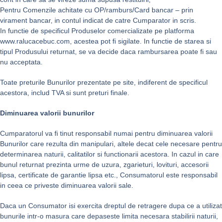
Pentru Comenzile achitate cu OP/ramburs/Card bancar – prin
virament bancar, in contul indicat de catre Cumparator in scris.
In functie de specificul Produselor comercializate pe platforma
www.ralucacebuc.com, acestea pot fi sigilate. In functie de starea si
tipul Produsului returnat, se va decide daca rambursarea poate fi sau
nu acceptata.
Toate preturile Bunurilor prezentate pe site, indiferent de specificul
acestora, includ TVA si sunt preturi finale.
Diminuarea valorii bunurilor
Cumparatorul va fi tinut responsabil numai pentru diminuarea valorii
Bunurilor care rezulta din manipulari, altele decat cele necesare pentru
determinarea naturii, calitatilor si functionarii acestora. In cazul in care
bunul returnat prezinta urme de uzura, zgarieturi, lovituri, accesorii
lipsa, certificate de garantie lipsa etc., Consumatorul este responsabil
in ceea ce priveste diminuarea valorii sale.
Daca un Consumator isi exercita dreptul de retragere dupa ce a utilizat
bunurile intr-o masura care depaseste limita necesara stabilirii naturii,