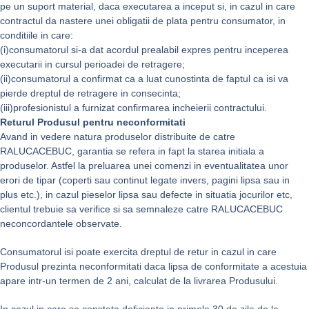
pe un suport material, daca executarea a inceput si, in cazul in care
contractul da nastere unei obligatii de plata pentru consumator, in
conditiile in care:
(i)consumatorul si-a dat acordul prealabil expres pentru inceperea
executarii in cursul perioadei de retragere;
(ii)consumatorul a confirmat ca a luat cunostinta de faptul ca isi va
pierde dreptul de retragere in consecinta;
(iii)profesionistul a furnizat confirmarea incheierii contractului.
Returul Produsul pentru neconformitati
Avand in vedere natura produselor distribuite de catre
RALUCACEBUC, garantia se refera in fapt la starea initiala a
produselor. Astfel la preluarea unei comenzi in eventualitatea unor
erori de tipar (coperti sau continut legate invers, pagini lipsa sau in
plus etc.), in cazul pieselor lipsa sau defecte in situatia jocurilor etc,
clientul trebuie sa verifice si sa semnaleze catre RALUCACEBUC
neconcordantele observate.
Consumatorul isi poate exercita dreptul de retur in cazul in care
Produsul prezinta neconformitati daca lipsa de conformitate a acestuia
apare intr-un termen de 2 ani, calculat de la livrarea Produsului.