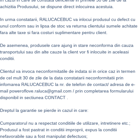
In cazul in care se constata deficiente in primele 30 de zile de la
achizitia Produsului, se dispune direct inlocuirea acestuia.
In urma constatarii, RALUCACEBUC va inlocui produsul cu defect cu
unul conform sau in lipsa de stoc va returna clientului sumele achitate
fara alte taxe si fara costuri suplimentare pentru client.
De asemenea, produsele care ajung in stare neconforma din cauza
transportului sau din alte cauze la client vor fi inlocuite in aceleasi
conditii.
Clientul va invoca neconformitatile de indata si in orice caz in termen
de cel mult 30 de zile de la data constatarii neconformitatii prin
infomarea RALUCACEBUC la nr. de telefon de contact/ adresa de e-
mail poweroflove.raluca@gmail.com / prin completarea formularului
disponibil in sectiunea CONTACT .
Dreptul la garantie se pierde in cazul in care:
Cumparatorul nu a respectat conditiile de utilizare, intretinere etc.;
Produsul a fost pastrat in conditii improprii, expus la conditii
nefavorabile sau a fost manipulat defectuos;