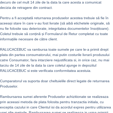
decurs de cel mult 14 zile de la data la care acesta a comunicat
decizia de retragere din contract.
Pentru a fi acceptată returnarea produselor acestea trebuie să fie în
aceeași stare în care v-au fost livrate (să aibă etichetele originale, să
nu fie folosite sau deteriorate, integritatea documentelor însoțitoare).
Coletul trebuie să conțină și Formularul de Retur completat cu toate
informațiile necesare de către client.
RALUCACEBUC va rambursa toate sumele pe care le-a primit drept
plata din partea consumatorului, mai putin costurile livrarii produsului
catre Consumator, fara intarziere nejustificata si, in orice caz, nu mai
tarziu de 14 zile de la data la care coletul ajunge in depozitul
RALUCACEBUC si este verificata conformitatea acestuia.
Cumparatorul va suporta doar cheltuielile direct legate de returnarea
Produselor.
Rambursarea sumei aferente Produselor achizitionate se realizeaza
prin aceeasi metoda de plata folosita pentru tranzactia initiala, cu
exceptia cazului in care Clientul isi da acordul expres pentru utilizarea
unei alte metode. Rambursarea sumei se realizeaza in urma primirii