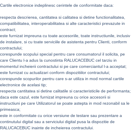
Cartile electronice indeplinesc cerintele de conformitate daca:
respecta descrierea, cantitatea si calitatea si detine functionalitatea,
compatibilitatea, interoperabilitatea si alte caracteristici prevazute in
contract;
este furnizat impreuna cu toate accesoriile, toate instructiunile, inclusiv
de instalare, si cu toate serviciile de asistenta pentru Clienti, conform
contractului;
corespunde scopului special pentru care consumatorul il solicita, pe
care Clientu l-a adus la cunostinta RALUCACEBUC cel tarziu in
momentul incheierii contractului si pe care comerciantul l-a acceptat;
este furnizat cu actualizari conform dispozitiilor contractului;
corespunde scopurilor pentru care s-ar utiliza in mod normal cartile
electronice de acelasi tip;
respecta cantitatea si detine calitatile si caracteristicile de performanta;
daca este cazul, este furnizat impreuna cu orice accesorii si
instructiuni pe care Utilizatorul se poate astepta in mod rezonabil sa le
primeasca;
este in conformitate cu orice versiune de testare sau prezentare a
continutului digital sau a serviciului digital pusa la dispozitie de
RALUCACEBUC inainte de incheierea contractului.