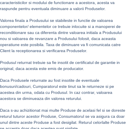
caracteristicilor si modului de functionare a acestora, acesta va
raspunde pentru eventuala diminuare a valorii Produselor.
Valorea finala a Produsului se stabileste in functie de valoarea
componentelor/ elementelor ce trebuie inlocuite si a manoperei de
reconditionare sau ca diferenta dintre valoarea initiala a Produsului
nou si valoarea de revanzare a Produsului folosit, daca aceasta
operatiune este posibila. Taxa de diminuare va fi comunicata catre
Client la receptionarea si verificarea Produselor.
Produsul returnat trebuie sa fie insotit de certificatul de garantie in
original, daca acesta este emis de producator.
Daca Produsele returnate au fost insotite de eventuale
bonusuri/cadouri, Cumparatorul este tinut sa le returneze si pe
acestea din urma, odata cu Produsul. In caz contrar, valoarea
acestora se diminueaza din valorea returului.
Daca s-au achizitionat mai multe Produse de acelasi fel si se doreste
returul tuturor acestor Produse, Consumatorul se va asigura ca doar
unul dintre aceste Produse a fost desigilat. Returul celorlalte Produse
se accepta doar daca acestea sunt sigilate.