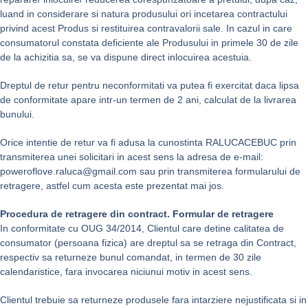
luand in considerare si natura produsului ori incetarea contractului
privind acest Produs si restituirea contravalorii sale. In cazul in care
consumatorul constata deficiente ale Produsului in primele 30 de zile
de la achizitia sa, se va dispune direct inlocuirea acestuia.
Dreptul de retur pentru neconformitati va putea fi exercitat daca lipsa
de conformitate apare intr-un termen de 2 ani, calculat de la livrarea
bunului.
Orice intentie de retur va fi adusa la cunostinta RALUCACEBUC prin
transmiterea unei solicitari in acest sens la adresa de e-mail:
poweroflove.raluca@gmail.com sau prin transmiterea formularului de
retragere, astfel cum acesta este prezentat mai jos.
Procedura de retragere din contract. Formular de retragere
In conformitate cu OUG 34/2014, Clientul care detine calitatea de
consumator (persoana fizica) are dreptul sa se retraga din Contract,
respectiv sa returneze bunul comandat, in termen de 30 zile
calendaristice, fara invocarea niciunui motiv in acest sens.
Clientul trebuie sa returneze produsele fara intarziere nejustificata si in