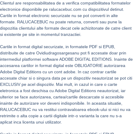
Clientul are responsabilitatea de a verifica compatibilitatea formatelor
electronice disponibile pe ralucacebuc.com cu dispozitivul detinut.
Cartile in format electronic securizate nu se pot converti in alte
formate. RALUCACEBUC nu poate returna, converti sau pune la
dispozitia clientului alte formate decat cele achizitonate de catre client
si existente pe site in momentul tranzactiei.
Cartile in format digital securizate, in formatele PDF si EPUB,
distribuite de catre Ovidiudragosargesanu pot fi accesate doar prin
intermediul platformei software ADOBE DIGITAL EDITIONS. Inainte de
accesarea cartilor in format digital este OBLIGATORIE autorizarea
Adobe Digital Editions cu un cont adobe. In caz contrar cartile
accesate chiar si o singura data pe un dispozitiv neautorizat se pot citi
EXCLUSIV pe acel dispozitiv. Mai mult, in cazul in care o carte
eletronica a fost deschisa cu Adobe Digital Editions neautorizat, iar
ulterior se face autorizarea, cartea/cartile descarcate si accesibile
inainte de autorizare vor deveni indisponibile. In aceasta situatie,
RALUCACEBUC nu va restitui contravaloarea ebook-ului si nici nu va
retrimite o alta copie a cartii digitale intr-o varianta la care nu s-a
aplicat inca licenta unui utilizator.