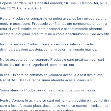
Popesti Leordeni Ors. Popesti-Leordeni, Str Cheiul Dambovitei, Nr.26,
Vila C173. Camera 9, Ap.1.
Returul Produselor cumparate va putea avea loc fara invocarea unui
motiv in acest sens. Produsele vor fi ambalate corespunzator pentru
retur si vor fi insotite de toate accesoriile si documentele aferente
acestora in original, precum si de o copie a facturii/bonului de achizitie.
Returnarea unui Produs in lipsa accesoriilor sale va duce la
diminuarea valorii acestuia, conform celor mentionate mai jos.
Nu se accepta pentru returnare Produsele care prezinta modificari
fizice, lovituri, ciobiri, zgarieturi, pete, socuri etc.
In cazul in care se constata ca valoarea acestuia a fost diminuata,
RALUCACEBUC va retine suma aferenta acestei diminuari.
Suma aferenta Produsului va fi returnata dupa cum urmeaza:
Pentru Comenzile achitate cu card online – prin restituire in contul din
care a fost efectuata plata, daca nu se va indica expres in scris un alt
cont in care sa se vireze suma supusa restituirii;