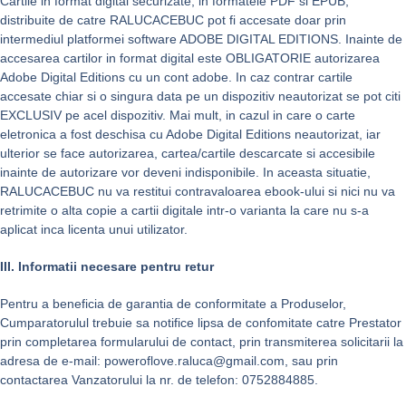
Cartile in format digital securizate, in formatele PDF si EPUB,
distribuite de catre RALUCACEBUC pot fi accesate doar prin
intermediul platformei software ADOBE DIGITAL EDITIONS. Inainte de
accesarea cartilor in format digital este OBLIGATORIE autorizarea
Adobe Digital Editions cu un cont adobe. In caz contrar cartile
accesate chiar si o singura data pe un dispozitiv neautorizat se pot citi
EXCLUSIV pe acel dispozitiv. Mai mult, in cazul in care o carte
eletronica a fost deschisa cu Adobe Digital Editions neautorizat, iar
ulterior se face autorizarea, cartea/cartile descarcate si accesibile
inainte de autorizare vor deveni indisponibile. In aceasta situatie,
RALUCACEBUC nu va restitui contravaloarea ebook-ului si nici nu va
retrimite o alta copie a cartii digitale intr-o varianta la care nu s-a
aplicat inca licenta unui utilizator.
III. Informatii necesare pentru retur
Pentru a beneficia de garantia de conformitate a Produselor,
Cumparatorulul trebuie sa notifice lipsa de confomitate catre Prestator
prin completarea formularului de contact, prin transmiterea solicitarii la
adresa de e-mail: poweroflove.raluca@gmail.com, sau prin
contactarea Vanzatorului la nr. de telefon: 0752884885.