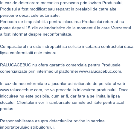
In caz de deteriorare mecanica provocata prin lovirea Produsului;
Produsul a fost modificat sau reparat in prealabil de catre alte
persoane decat cele autorizate.
Perioada de timp stabilita pentru inlocuirea Produsului returnat nu
poate depasi 15 zile calendaristice de la momentul in care Vanzatorul
a fost informat despre neconformitate.
Cumparatorul nu este indreptatit sa solicite incetarea contractului daca
lipsa conformitatii este minora.
RALUCACEBUC nu ofera garantie comerciala pentru Produsele
comercializate prin intermediul platformei www.ralucacebuc.com.
In caz de neconformitate a jocurilor achizitionate de pe site-ul web
www.ralucacebuc.com, se va proceda la inlocuirea produsului. Daca
inlocuirea nu este posibila, cum ar fi, dar fara a se limita la lipsa
stocului, Clientului ii vor fi rambursate sumele achitate pentru acel
produs.
Responsabilitatea asupra defectiunilor revine in sarcina
importatorului/distribuitorului.