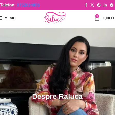
Telefon:
0752884885
0
MENIU
0,00
LE
Despre Raluca