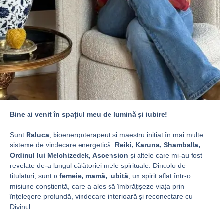
Bine ai venit în spațiul meu de lumină și iubire!
Sunt
Raluca
, bioenergoterapeut și maestru inițiat în mai multe
sisteme de vindecare energetică:
Reiki, Karuna, Shamballa,
Ordinul lui Melchizedek, Ascension
și altele care mi-au fost
revelate de-a lungul călătoriei mele spirituale. Dincolo de
titulaturi, sunt o
femeie, mamă, iubită
, un spirit aflat într-o
misiune conștientă, care a ales să îmbrățișeze viața prin
înțelegere profundă, vindecare interioară și reconectare cu
Divinul.