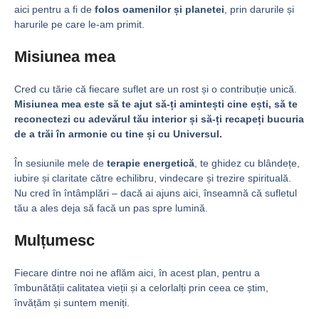
aici pentru a fi de
folos oamenilor și planetei
, prin darurile și
harurile pe care le-am primit.
Misiunea mea
Cred cu tărie că fiecare suflet are un rost și o contribuție unică.
Misiunea mea este să te ajut să-ți amintești cine ești, să te
reconectezi cu adevărul tău interior și să-ți recapeți bucuria
de a trăi în armonie cu tine și cu Universul.
În sesiunile mele de
terapie energetică
, te ghidez cu blândețe,
iubire și claritate către echilibru, vindecare și trezire spirituală.
Nu cred în întâmplări – dacă ai ajuns aici, înseamnă că sufletul
tău a ales deja să facă un pas spre lumină.
Mulțumesc
Fiecare dintre noi ne aflăm aici, în acest plan, pentru a
îmbunătății calitatea vieții și a celorlalți prin ceea ce știm,
învățăm și suntem meniți.