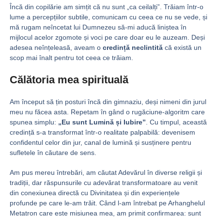
Încă din copilărie am simțit că nu sunt „ca ceilalți”. Trăiam într-o
lume a percepțiilor subtile, comunicam cu ceea ce nu se vede, și
mă rugam neîncetat lui Dumnezeu să-mi aducă liniștea în
mijlocul acelor zgomote și voci pe care doar eu le auzeam. Deși
adesea neînțeleasă, aveam o
credință neclintită
că există un
scop mai înalt pentru tot ceea ce trăiam.
Călătoria mea spirituală
Am început să țin posturi încă din gimnaziu, deși nimeni din jurul
meu nu făcea asta. Repetam în gând o rugăciune-algoritm care
spunea simplu:
„Eu sunt Lumină și Iubire”
. Cu timpul, această
credință s-a transformat într-o realitate palpabilă: devenisem
confidentul celor din jur, canal de lumină și susținere pentru
sufletele în căutare de sens.
Am pus mereu întrebări, am căutat Adevărul în diverse religii și
tradiții, dar răspunsurile cu adevărat transformatoare au venit
din conexiunea directă cu Divinitatea și din experiențele
profunde pe care le-am trăit. Când l-am întrebat pe Arhanghelul
Metatron care este misiunea mea, am primit confirmarea: sunt