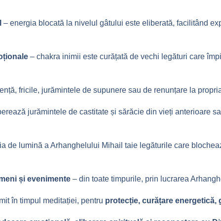
l
– energia blocată la nivelul gâtului este eliberată, facilitând exp
oționale
– chakra inimii este curățată de vechi legături care împi
ență, fricile, jurămintele de supunere sau de renunțare la propria
rează jurămintele de castitate și sărăcie din vieți anterioare sa
a de lumină a Arhanghelului Mihail taie legăturile care blochea
ameni și evenimente
– din toate timpurile, prin lucrarea Arhangh
mit în timpul meditației, pentru
protecție, curățare energetică, 