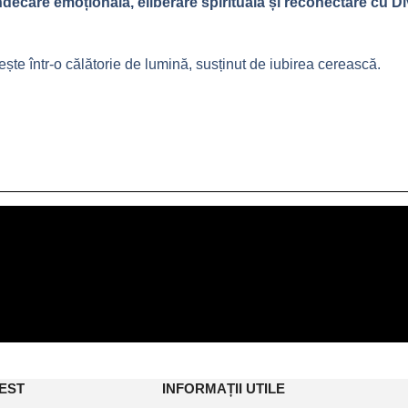
ndecare emoțională, eliberare spirituală și reconectare cu Di
ește într-o călătorie de lumină, susținut de iubirea cerească.
EST
INFORMAȚII UTILE