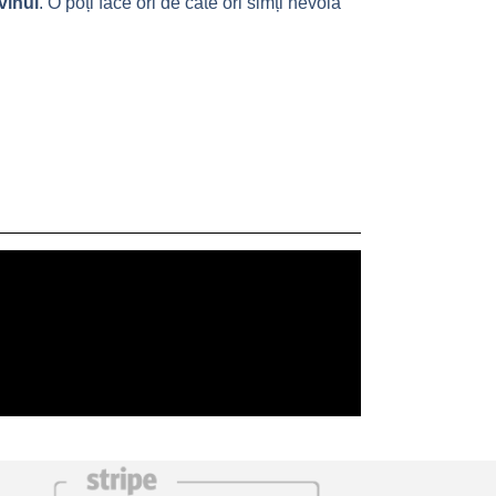
vinul
. O poți face ori de câte ori simți nevoia