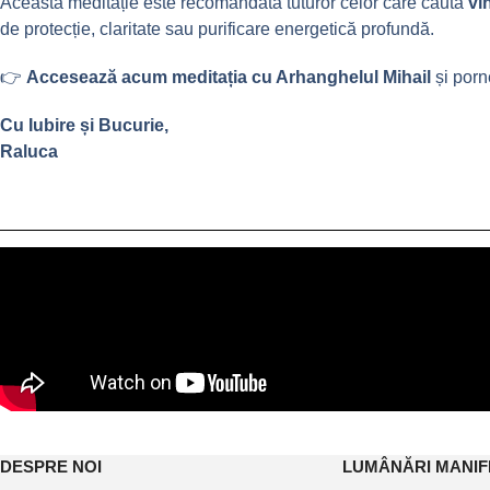
Această meditație este recomandată tuturor celor care caută
vi
de protecție, claritate sau purificare energetică profundă.
👉
Accesează acum meditația cu Arhanghelul Mihail
și porn
Cu Iubire și Bucurie,
Raluca
DESPRE NOI
LUMÂNĂRI MANIF