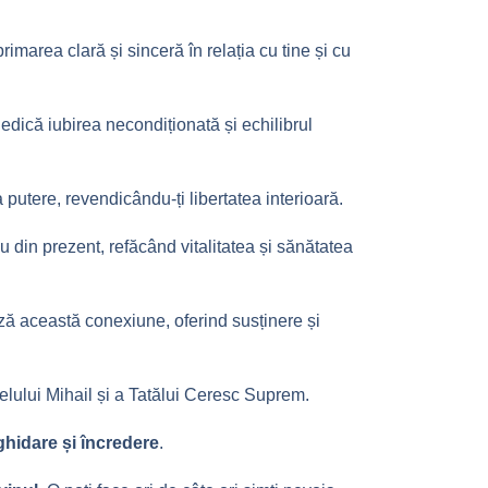
rimarea clară și sinceră în relația cu tine și cu
edică iubirea necondiționată și echilibrul
 putere, revendicându-ți libertatea interioară.
u din prezent, refăcând vitalitatea și sănătatea
ză această conexiune, oferind susținere și
elului Mihail și a Tatălui Ceresc Suprem.
ghidare și încredere
.