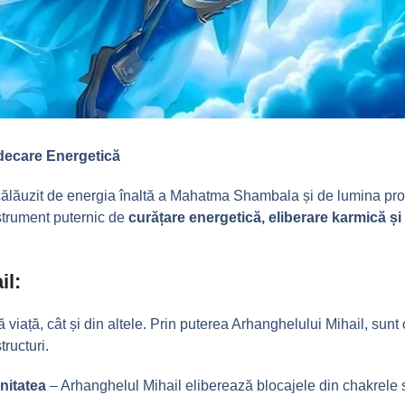
ndecare Energetică
călăuzit de energia înaltă a Mahatma Shambala și de lumina prot
strument puternic de
curățare energetică, eliberare karmică și
il:
 viață, cât și din altele. Prin puterea Arhanghelului Mihail, sunt
tructuri.
initatea
– Arhanghelul Mihail eliberează blocajele din chakrele 