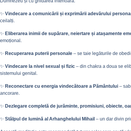
Dumnezeu și cu ghidarea interioară.
✨
Vindecare a comunicării și exprimării adevărului persona
ceilalți.
✨
Eliberarea inimii de supărare, neiertare și atașamente em
emoțional.
✨
Recuperarea puterii personale
– se taie legăturile de obedi
✨
Vindecare la nivel sexual și fizic
– din chakra a doua se elibe
sistemului genital.
✨
Reconectare cu energia vindecătoare a Pământului
– sabi
ancorare.
✨
Dezlegare completă de jurăminte, promisiuni, obiecte, o
✨
Stâlpul de lumină al Arhanghelului Mihail
– un dar divin pri