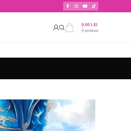
0,00
LEI
0
produse