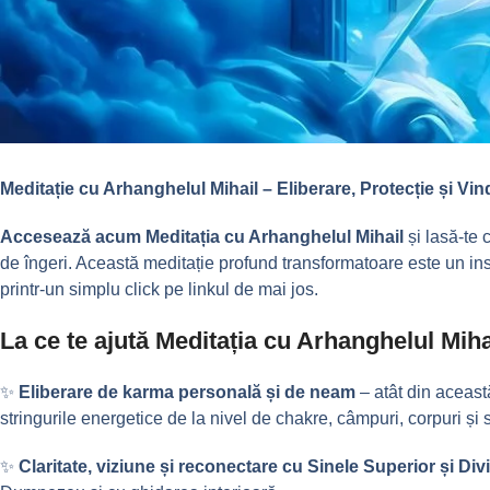
Meditație cu Arhanghelul Mihail
– Eliberare, Protecție și Vi
Accesează acum Meditația cu Arhanghelul Mihail
și lasă-te 
de îngeri. Această meditație profund transformatoare este un in
printr-un simplu click pe linkul de mai jos.
La ce te ajută Meditația cu Arhanghelul Miha
✨
Eliberare de karma personală și de neam
– atât din această
stringurile energetice de la nivel de chakre, câmpuri, corpuri și s
✨
Claritate, viziune și reconectare cu Sinele Superior și Div