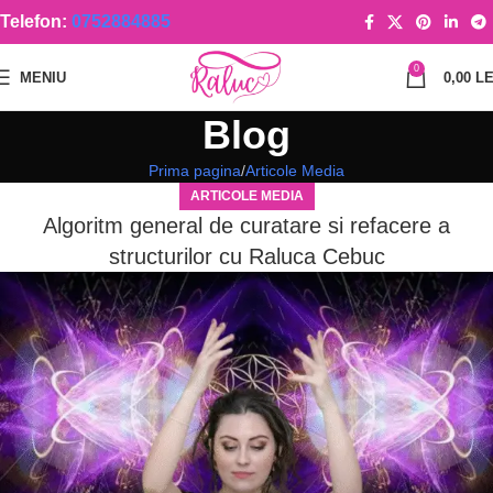
Telefon:
0752884885
0
MENIU
0,00
LE
Blog
Prima pagina
Articole Media
ARTICOLE MEDIA
Algoritm general de curatare si refacere a
structurilor cu Raluca Cebuc