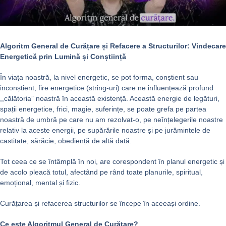
Algoritm General de Curățare și Refacere a Structurilor: Vindecare
Energetică prin Lumină și Conștiință
În viața noastră, la nivel energetic, se pot forma, conștient sau
inconștient, fire energetice (string-uri) care ne influențează profund
,,călătoria” noastră în această existență. Această energie de legături,
spații energetice, frici, magie, suferințe, se poate grefa pe partea
noastră de umbră pe care nu am rezolvat-o, pe neînțelegerile noastre
relativ la aceste energii, pe supărările noastre și pe jurămintele de
castitate, sărăcie, obediență de altă dată.
Tot ceea ce se întâmplă în noi, are corespondent în planul energetic și
de acolo pleacă totul, afectând pe rând toate planurile, spiritual,
emoțional, mental și fizic.
Curățarea și refacerea structurilor se începe în aceeași ordine.
Ce este Algoritmul General de Curățare?