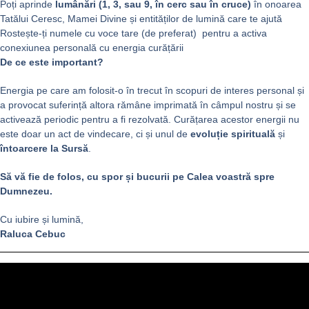
Poți aprinde
lumânări (1, 3, sau 9, în cerc sau în cruce)
în onoarea
Tatălui Ceresc, Mamei Divine și entităților de lumină care te ajută
Rostește-ți numele cu voce tare (de preferat) pentru a activa
conexiunea personală cu energia curățării
De ce este important?
Energia pe care am folosit-o în trecut în scopuri de interes personal și
a provocat suferință altora rămâne imprimată în câmpul nostru și se
activează periodic pentru a fi rezolvată. Curățarea acestor energii nu
este doar un act de vindecare, ci și unul de
evoluție spirituală
și
întoarcere la Sursă
.
Să vă fie de folos, cu spor și bucurii pe Calea voastră spre
Dumnezeu.
Cu iubire și lumină,
Raluca Cebuc