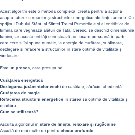
Acest algoritm este o metodă complexă, creată pentru a acționa
asupra tuturor corpurilor și structurilor energetice ale ființei umane. Cu
sprijinul Duhului Sfânt, al Sfintei Treimi Primordiale și al entităților de
lumină care veghează alături de Tatăl Ceresc, se deschid dimensiunile
luminii, iar aceste entități conectează pe fiecare persoană în parte
care cere și își spune numele, la energia de curățare, sublimare,
dezlegare și refacere a structurilor în stare optimă de vitalitate și
vindecare.
Este un
proces
, care presupune:
Curățarea energetică
Dezlegarea jurămintelor vechi
de castitate, sărăcie, obediență
Curățarea de magie
Refacerea structurii energetice
în starea sa optimă de vitalitate și
echilibru
Cum se utilizează?
Ascultă algoritmul în
stare de liniște, relaxare și rugăciune
Ascultă de mai multe ori pentru
efecte profunde