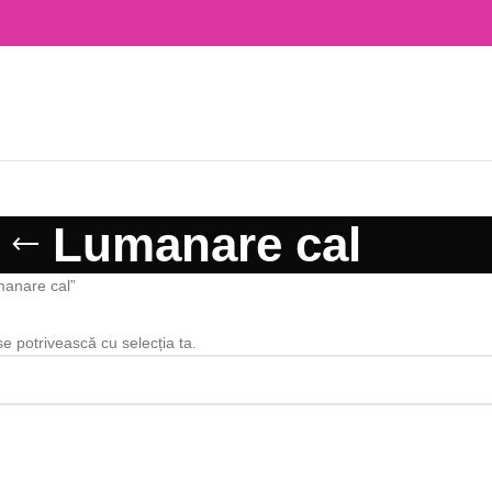
Lumanare cal
manare cal”
se potrivească cu selecția ta.