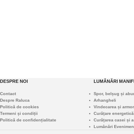
DESPRE NOI
LUMÂNĂRI MANIF
Contact
Spor, belșug și ab
Despre Raluca
Arhangheli
Politică de cookies
Vindecarea și armoni
Termeni și condiții
Curățare energetică
Politică de confidențialitate
Curățarea casei și a
Lumânări Evenimen