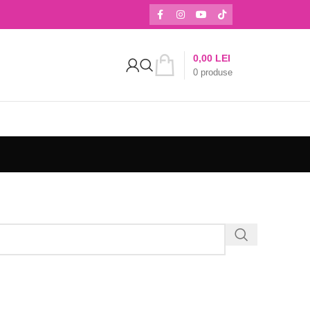
0,00
LEI
0
produse