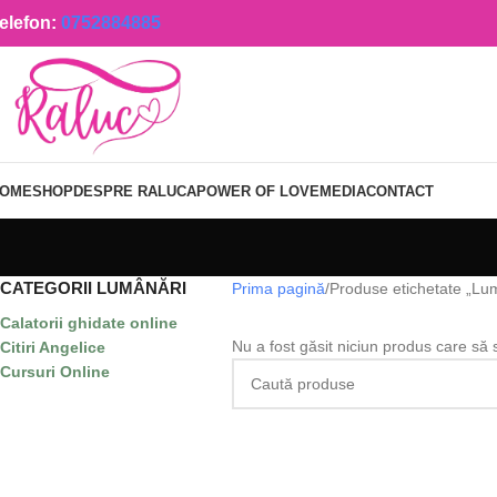
elefon:
0752884885
OME
SHOP
DESPRE RALUCA
POWER OF LOVE
MEDIA
CONTACT
CATEGORII LUMÂNĂRI
Prima pagină
Produse etichetate „Lu
Calatorii ghidate online
Nu a fost găsit niciun produs care să 
Citiri Angelice
Cursuri Online