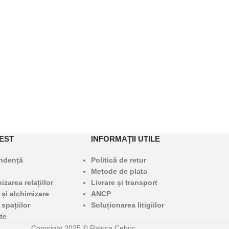
EST
INFORMAȚII UTILE
undență
Politică de retur
Metode de plata
zarea relațiilor
Livrare și transport
 și alchimizare
ANCP
 spațiilor
Soluționarea litigiilor
te
Copyright 2025 © Raluca Cebuc