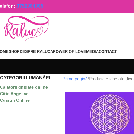
elefon:
0752884885
OME
SHOP
DESPRE RALUCA
POWER OF LOVE
MEDIA
CONTACT
CATEGORII LUMÂNĂRI
Prima pagină
Produse etichetate „live
Calatorii ghidate online
Citiri Angelice
Cursuri Online