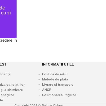
redere în
EST
INFORMAȚII UTILE
undență
Politică de retur
Metode de plata
zarea relațiilor
Livrare și transport
 și alchimizare
ANCP
 spațiilor
Soluționarea litigiilor
te
Copyright 2025 © Raluca Cebuc