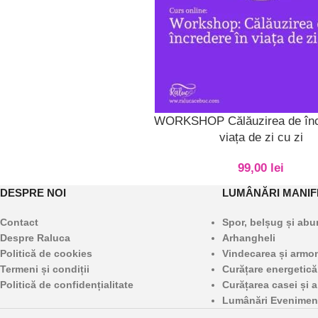
ADAUGĂ ÎN COȘ
WORKSHOP Călăuzirea de înc
viața de zi cu zi
99,00
lei
DESPRE NOI
LUMÂNĂRI MANIF
Contact
Spor, belșug și ab
Despre Raluca
Arhangheli
Politică de cookies
Vindecarea și armoni
Termeni și condiții
Curățare energetică
Politică de confidențialitate
Curățarea casei și a
Lumânări Evenimen