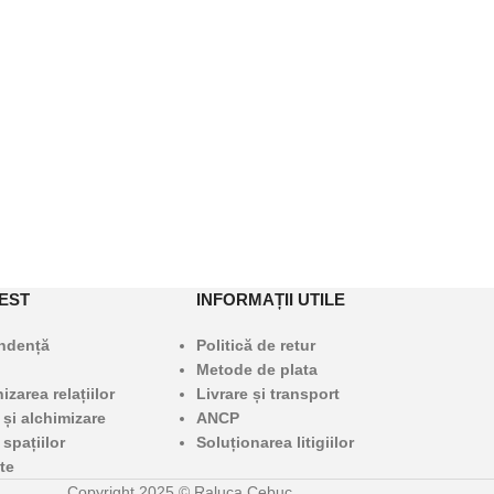
EST
INFORMAȚII UTILE
undență
Politică de retur
Metode de plata
zarea relațiilor
Livrare și transport
 și alchimizare
ANCP
 spațiilor
Soluționarea litigiilor
te
Copyright 2025 © Raluca Cebuc