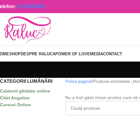
elefon:
0752884885
OME
SHOP
DESPRE RALUCA
POWER OF LOVE
MEDIA
CONTACT
CATEGORII LUMÂNĂRI
Prima pagină
Produse etichetate „H
Calatorii ghidate online
Nu a fost găsit niciun produs care să 
Citiri Angelice
Cursuri Online