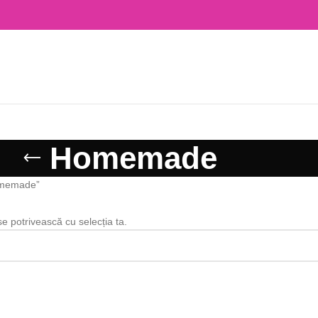
Homemade
omemade”
se potrivească cu selecția ta.