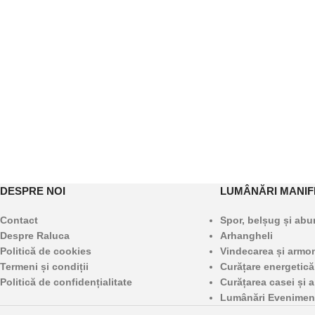
DESPRE NOI
LUMÂNĂRI MANIF
Contact
Spor, belșug și ab
Despre Raluca
Arhangheli
Politică de cookies
Vindecarea și armoni
Termeni și condiții
Curățare energetică
Politică de confidențialitate
Curățarea casei și a
Lumânări Evenimen