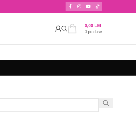
0,00
LEI
0
produse