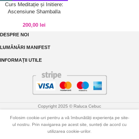
Curs Meditație și Initiere:
Ascensiune Shamballa
200,00
lei
DESPRE NOI
LUMÂNĂRI MANIFEST
INFORMAȚII UTILE
Copyright 2025 © Raluca Cebuc
Folosim cookie-uri pentru a vă îmbunătăți experiența pe site-
ul nostru. Prin navigarea pe acest site, sunteți de acord cu
0
utilizarea cookie-urilor.
Shop
Categorii
Contul meu
Coș