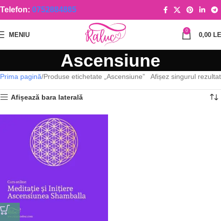
Telefon:
0752884885
0
MENIU
0,00
LE
Ascensiune
Prima pagină
Produse etichetate „Ascensiune”
Afișez singurul rezultat
Afișează bara laterală