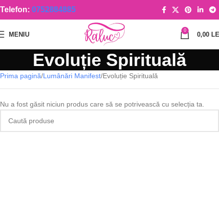
Telefon:
0752884885
0
MENIU
0,00
LE
Evoluție Spirituală
Prima pagină
Lumânări Manifest
Evoluție Spirituală
Nu a fost găsit niciun produs care să se potrivească cu selecția ta.