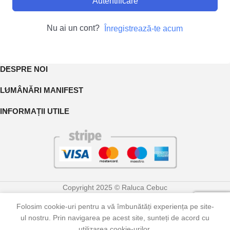
Autentificare
Nu ai un cont?
Înregistrează-te acum
DESPRE NOI
LUMÂNĂRI MANIFEST
INFORMAȚII UTILE
Copyright 2025 © Raluca Cebuc
Folosim cookie-uri pentru a vă îmbunătăți experiența pe site-
0
ul nostru. Prin navigarea pe acest site, sunteți de acord cu
Shop
Contul meu
Coș
utilizarea cookie-urilor.