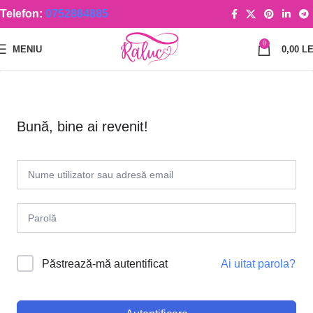
Telefon:
0752884885
0
MENIU
0,00
LE
Bună, bine ai revenit!
Ai uitat parola?
Păstrează-mă autentificat