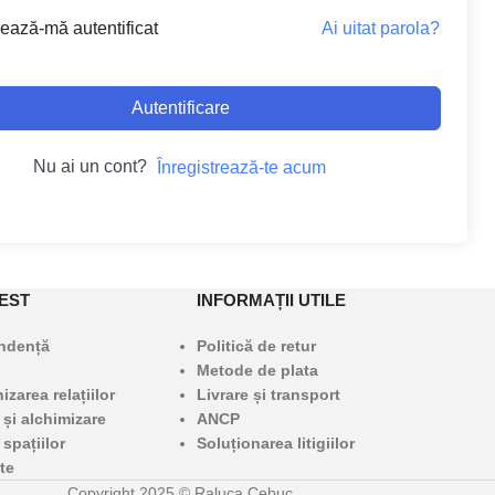
Ai uitat parola?
ează-mă autentificat
Autentificare
Nu ai un cont?
Înregistrează-te acum
EST
INFORMAȚII UTILE
undență
Politică de retur
Metode de plata
zarea relațiilor
Livrare și transport
 și alchimizare
ANCP
 spațiilor
Soluționarea litigiilor
te
Copyright 2025 © Raluca Cebuc