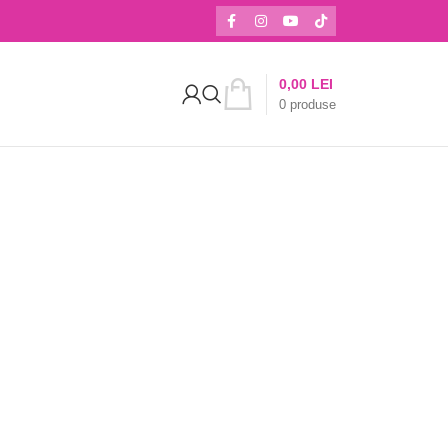
0,00
LEI
0
produse