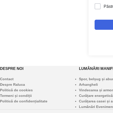
Păstr
DESPRE NOI
LUMÂNĂRI MANIF
Contact
Spor, belșug și ab
Despre Raluca
Arhangheli
Politică de cookies
Vindecarea și armoni
Termeni și condiții
Curățare energetică
Politică de confidențialitate
Curățarea casei și a
Lumânări Evenimen