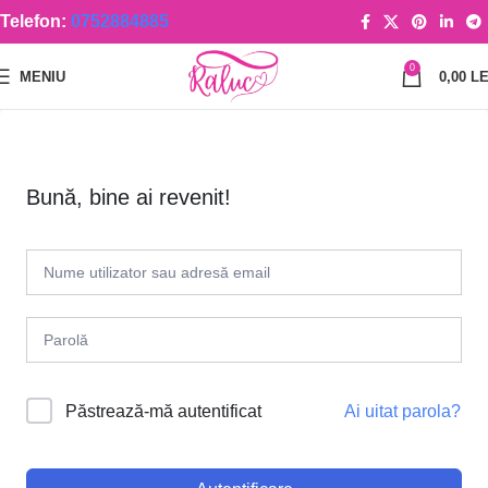
Telefon:
0752884885
0
MENIU
0,00
LE
Bună, bine ai revenit!
Ai uitat parola?
Păstrează-mă autentificat