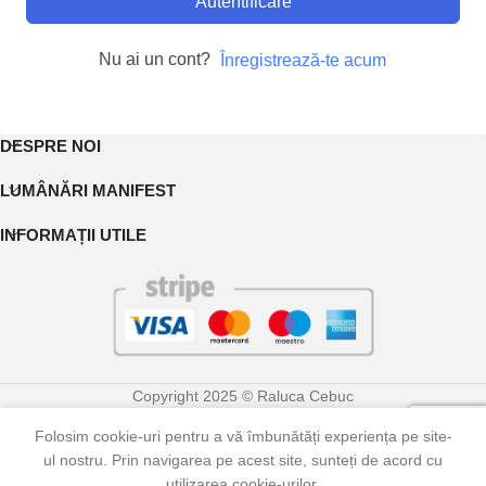
Autentificare
Nu ai un cont?
Înregistrează-te acum
DESPRE NOI
LUMÂNĂRI MANIFEST
INFORMAȚII UTILE
Copyright 2025 © Raluca Cebuc
Folosim cookie-uri pentru a vă îmbunătăți experiența pe site-
0
ul nostru. Prin navigarea pe acest site, sunteți de acord cu
Shop
Contul meu
Coș
utilizarea cookie-urilor.