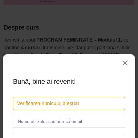
Despre curs
Te invit la noul
PROGRAM FEMINITATE – Modulul 1
, ce
conține
4 cursuri
transmise live, dar puteți participa și fizic
la cabinet – Strada Popa Petre 25, București 020805.
Fiecare femeie este o reprezentare a
Principiului Feminin
Divin
care manifestă lumina și întunericul ei în funcție de
Bună, bine ai revenit!
anumite valori și parametrii spirituali cu care vine la
întrupare.
Arată mai multe
Verificarea nunicului a eșuat
Dar ea conține și atribute ale Tatălui Ceresc Suprem
(energia masculină) pe care le are de înțeles și integrat tot
Conținut curs
în funcție de parametrii ei persoanei.
Suntem cu toții ființe complexe, cu valori diferite, pe niveluri