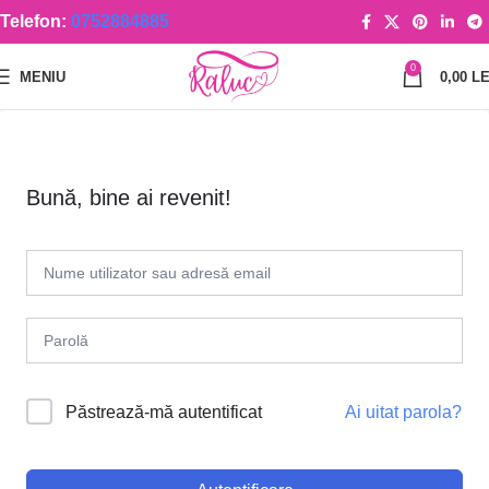
Telefon:
0752884885
0
MENIU
0,00
LE
Bună, bine ai revenit!
Ai uitat parola?
Păstrează-mă autentificat