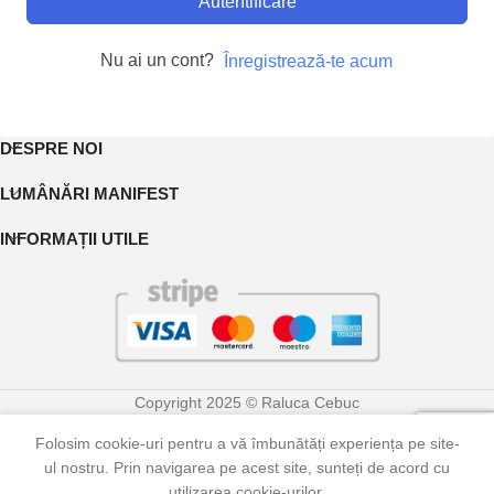
Autentificare
Nu ai un cont?
Înregistrează-te acum
DESPRE NOI
LUMÂNĂRI MANIFEST
INFORMAȚII UTILE
Copyright 2025 © Raluca Cebuc
Folosim cookie-uri pentru a vă îmbunătăți experiența pe site-
0
ul nostru. Prin navigarea pe acest site, sunteți de acord cu
Shop
Contul meu
Coș
utilizarea cookie-urilor.