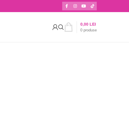
0,00
LEI
0
produse