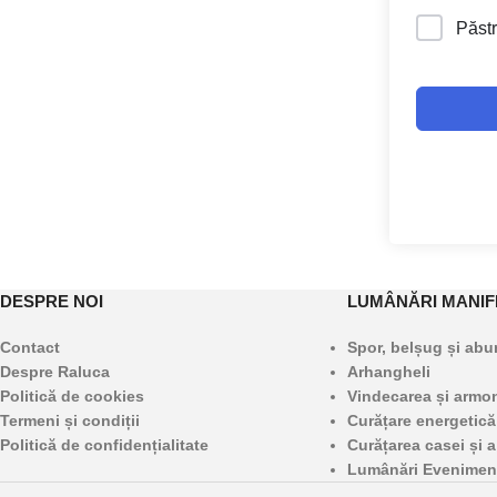
Păstr
DESPRE NOI
LUMÂNĂRI MANIF
Contact
Spor, belșug și ab
Despre Raluca
Arhangheli
Politică de cookies
Vindecarea și armoni
Termeni și condiții
Curățare energetică
Politică de confidențialitate
Curățarea casei și a
Lumânări Evenimen