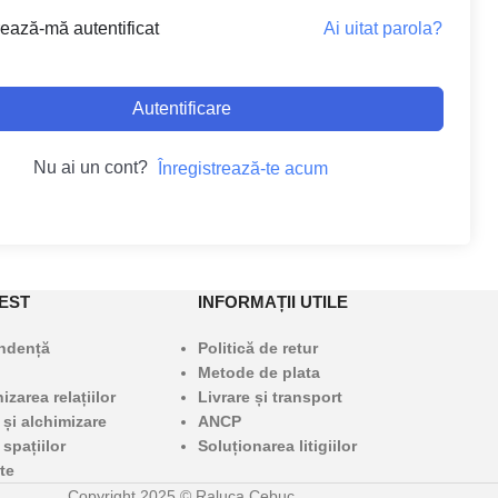
Ai uitat parola?
ează-mă autentificat
Autentificare
Nu ai un cont?
Înregistrează-te acum
EST
INFORMAȚII UTILE
undență
Politică de retur
Metode de plata
zarea relațiilor
Livrare și transport
 și alchimizare
ANCP
 spațiilor
Soluționarea litigiilor
te
Copyright 2025 © Raluca Cebuc