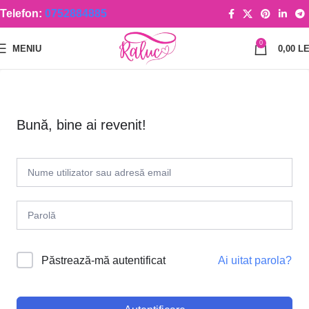
Telefon:
0752884885
0
MENIU
0,00
LE
Bună, bine ai revenit!
Ai uitat parola?
Păstrează-mă autentificat