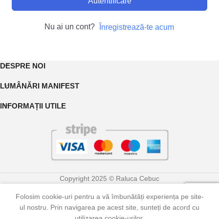
Autentificare
Nu ai un cont?
Înregistrează-te acum
DESPRE NOI
LUMÂNĂRI MANIFEST
INFORMAȚII UTILE
Copyright 2025 © Raluca Cebuc
Folosim cookie-uri pentru a vă îmbunătăți experiența pe site-
0
ul nostru. Prin navigarea pe acest site, sunteți de acord cu
Shop
Contul meu
Coș
utilizarea cookie-urilor.