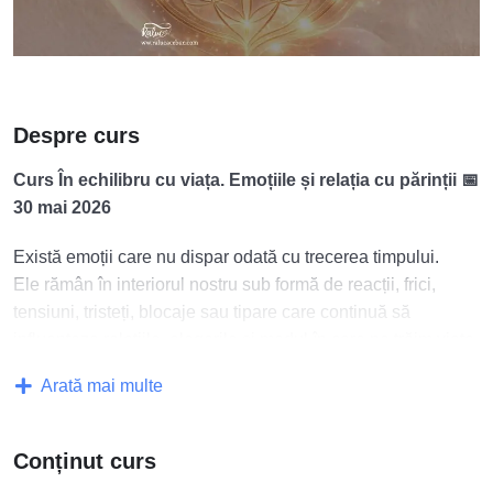
Despre curs
Curs În echilibru cu viața. Emoțiile și relația cu părinții
📅
30 mai 2026
Există emoții care nu dispar odată cu trecerea timpului.
Ele rămân în interiorul nostru sub formă de reacții, frici,
tensiuni, tristeți, blocaje sau tipare care continuă să
influențeze relațiile, alegerile și modul în care ne trăim viața.
Arată mai multe
Relația cu părinții este una dintre cele mai profunde relații
pe care le experimentăm. Din ea se formează percepția
despre iubire, siguranță, autoritate, valoare personală,
Conținut curs
acceptare și capacitatea de a primi viața ca pe un dar.