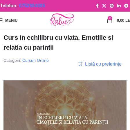
Telefon:
0752884885
0
MENIU
0,00
LE
Curs In echilibru cu viata. Emotiile si
relatia cu parintii
Categorii:
Cursuri Online
Listă cu preferințe