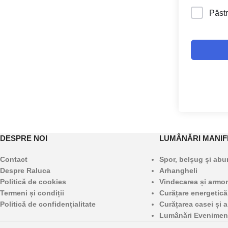
Păstr
DESPRE NOI
LUMÂNĂRI MANIF
Contact
Spor, belșug și ab
Despre Raluca
Arhangheli
Politică de cookies
Vindecarea și armoni
Termeni și condiții
Curățare energetică
Politică de confidențialitate
Curățarea casei și a
Lumânări Evenimen