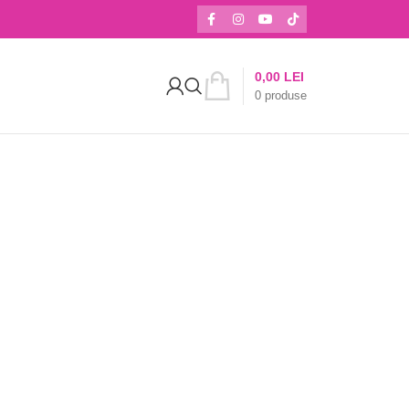
0,00
LEI
0
produse