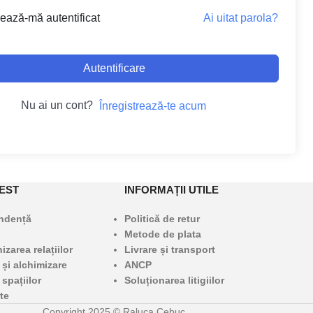
Ai uitat parola?
ează-mă autentificat
Autentificare
Nu ai un cont?
Înregistrează-te acum
EST
INFORMAȚII UTILE
undență
Politică de retur
Metode de plata
zarea relațiilor
Livrare și transport
 și alchimizare
ANCP
 spațiilor
Soluționarea litigiilor
te
Copyright 2025 © Raluca Cebuc